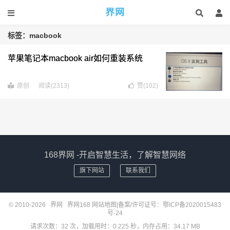
界网
标签：macbook
苹果笔记本macbook air如何重装系统
原创
阅读(2313)
赞(
102
)
168界网 -开启智慧生活，了解智慧网络
旗下网站
联系我们
© 2010-2026
界网
界网168
网站地图
|备案/许可证号：
鄂ICP备2020015483
号-24
请求次数：32 次，加载用时：0.225 秒，内存占用：34.17 MB