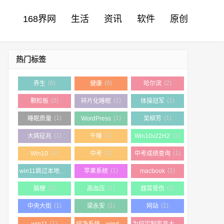
168界网
生活
资讯
软件
原创
热门标签
(6)
(6)
(2)
养生
健康
哈尔滨
(2)
(1)
(1)
颗粒板
碎片化睡眠
体操冠军
(1)
(1)
(1)
睡眠质量
WordPress
吴柳芳
(1)
(1)
(1)
大病征兆
午睡
Win10v22H2
(1)
(1)
(1)
Win10
中考
中考成绩查询
(1)
(1)
(1)
win11跳过本地帐户
苹果系统
macbook
(1)
(1)
(1)
脑梗
高血压
器官受伤
(1)
(1)
(1)
中央大街
梁永安
网站
(1)
(1)
win11
纯净系统，windows11 23h2
为何定制家具大多数都是使用颗粒板