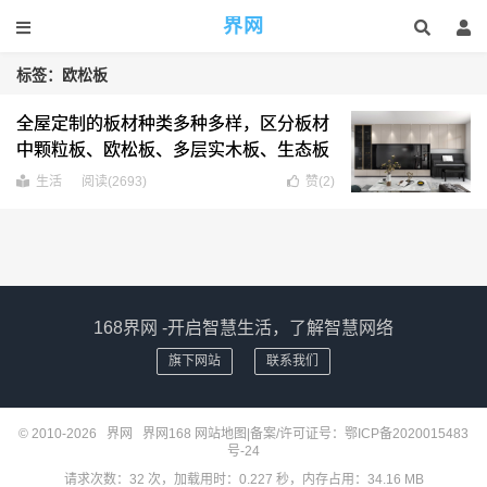
界网
标签：欧松板
全屋定制的板材种类多种多样，区分板材
中颗粒板、欧松板、多层实木板、生态板
生活
阅读(2693)
赞(
2
)
168界网 -开启智慧生活，了解智慧网络
旗下网站
联系我们
© 2010-2026
界网
界网168
网站地图
|备案/许可证号：
鄂ICP备2020015483
号-24
请求次数：32 次，加载用时：0.227 秒，内存占用：34.16 MB