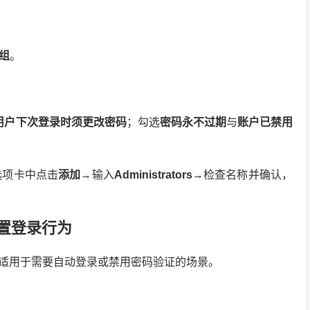
组
。
用户下次登录时须更改密码
；勾选
密码永不过期
与
账户已禁用
选项卡中点击
添加
→输入
Administrators
→检查名称并确认，
配置登录行为
适用于需要自动登录或禁用密码验证的场景。