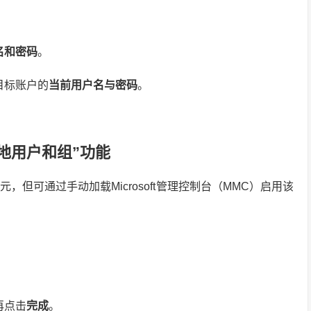
名和密码
。
目标账户的
当前用户名与密码
。
地用户和组”功能
单元，但可通过手动加载Microsoft管理控制台（MMC）启用该
。
再点击
完成
。