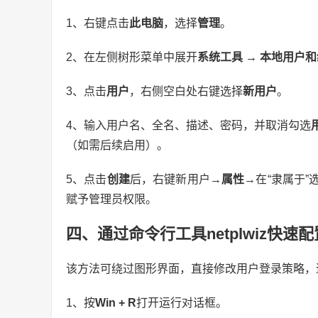
1、右键点击
此电脑
，选择
管理
。
2、在左侧树形菜单中展开
系统工具 → 本地用户和
3、点击
用户
，右侧空白处右键选择
新用户
。
4、输入用户名、全名、描述、密码，并取消勾选
（如需后续启用）。
5、点击
创建
后，右键新用户→
属性
→在“隶属于”
赋予管理员权限。
四、通过命令行工具netplwiz快速
该方法可绕过图形界面，直接修改用户登录策略，
1、按
Win + R
打开运行对话框。