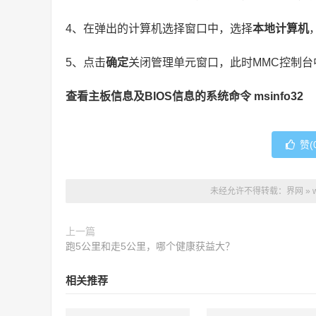
4、在弹出的计算机选择窗口中，选择
本地计算机
5、点击
确定
关闭管理单元窗口，此时MMC控制台
查看主板信息及BIOS信息的系统命令 msinfo32
赞(
未经允许不得转载：
界网
»
上一篇
跑5公里和走5公里，哪个健康获益大？
相关推荐