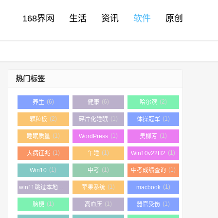
168界网
生活
资讯
软件
原创
热门标签
(6)
(6)
(2)
养生
健康
哈尔滨
(2)
(1)
(1)
颗粒板
碎片化睡眠
体操冠军
(1)
(1)
(1)
睡眠质量
WordPress
吴柳芳
(1)
(1)
(1)
大病征兆
午睡
Win10v22H2
(1)
(1)
(1)
Win10
中考
中考成绩查询
(1)
(1)
(1)
win11跳过本地帐户
苹果系统
macbook
(1)
(1)
(1)
脑梗
高血压
器官受伤