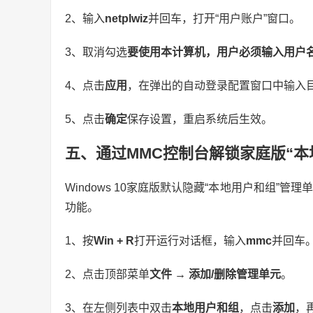
2、输入
netplwiz
并回车，打开“用户账户”窗口。
3、取消勾选
要使用本计算机，用户必须输入用户
4、点击
应用
，在弹出的自动登录配置窗口中输入
5、点击
确定
保存设置，重启系统后生效。
五、通过MMC控制台解锁家庭版“本
Windows 10家庭版默认隐藏“本地用户和组”管理
功能。
1、按
Win + R
打开运行对话框，输入
mmc
并回车
2、点击顶部菜单
文件 → 添加/删除管理单元
。
3、在左侧列表中双击
本地用户和组
，点击
添加
，