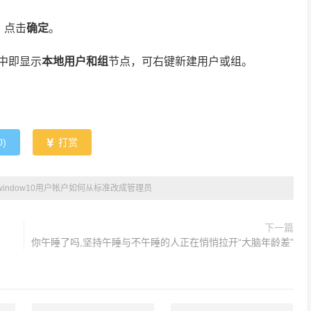
，点击
确定
。
中即显示
本地用户和组
节点，可右键新建用户或组。
0
)
打赏
window10用户帐户如何从标准改成管理员
下一篇
你午睡了吗,坚持午睡与不午睡的人正在悄悄拉开“大脑年龄差”