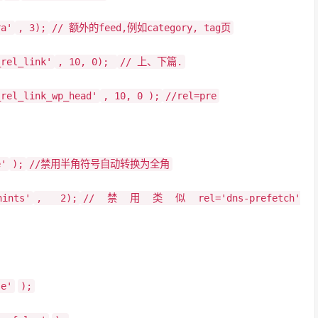
ra'
, 3);
// 额外的feed,例如category, tag页
_rel_link'
, 10, 0);
// 上、下篇.
_rel_link_wp_head'
, 10, 0 );
//rel=pre
e'
);
//禁用半角符号自动转换为全角
hints'
, 2);
//禁用类似rel='dns-prefetch'
se'
);