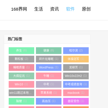
168界网
生活
资讯
软件
原创
热门标签
(6)
(6)
(2)
养生
健康
哈尔滨
(2)
(1)
(1)
颗粒板
碎片化睡眠
体操冠军
(1)
(1)
(1)
睡眠质量
WordPress
吴柳芳
(1)
(1)
(1)
大病征兆
午睡
Win10v22H2
(1)
(1)
(1)
Win10
中考
中考成绩查询
(1)
(1)
(1)
win11跳过本地帐户
苹果系统
macbook
(1)
(1)
(1)
脑梗
高血压
器官受伤