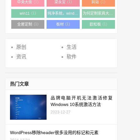
(1)
(1)
(1)
中央大街
梁永安
网站
(1)
(1)
win11
纯净系统，windows11 23h2
为何定制家具大多数都是使用颗粒板
(1)
(1)
(1)
全屋定制
板材
欧松板
原创
生活
资讯
软件
热门文章
品牌电脑开机无法激活修复
Windows 10系统激活方法
2023-12-27
WordPress移除header很多没用的标记和元素