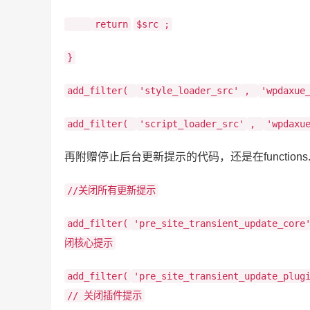
return
$src
;
}
add_filter(
'style_loader_src'
,
'wpdaxue
add_filter(
'script_loader_src'
,
'wpdaxu
再附赠停止后台更新提示的代码，还是在functions
//关闭所有更新提示
add_filter(
'pre_site_transient_update_core
闭核心提示
add_filter(
'pre_site_transient_update_plug
// 关闭插件提示