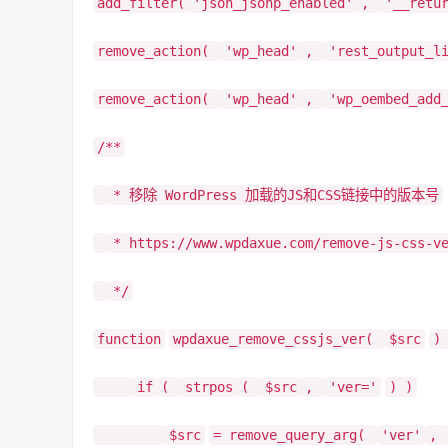
add_filter(
'json_jsonp_enabled'
,
'__retu
remove_action(
'wp_head'
,
'rest_output_l
remove_action(
'wp_head'
,
'wp_oembed_add
/**
* 移除 WordPress 加载的JS和CSS链接中的版本号
* https://www.wpdaxue.com/remove-js-css-v
*/
function
wpdaxue_remove_cssjs_ver(
$src
)
if
(
strpos
(
$src
,
'ver='
) )
$src
= remove_query_arg(
'ver'
,