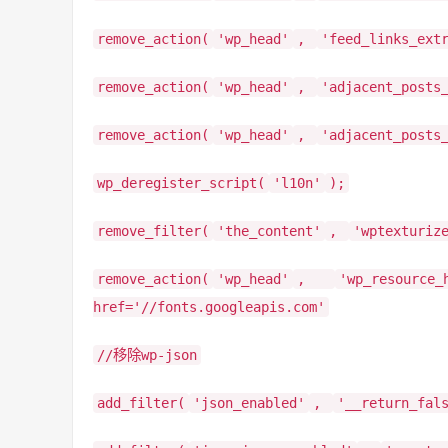
remove_action(
'wp_head'
,
'feed_links_ext
remove_action(
'wp_head'
,
'adjacent_posts
remove_action(
'wp_head'
,
'adjacent_posts
wp_deregister_script(
'l10n'
);
remove_filter(
'the_content'
,
'wptexturiz
remove_action(
'wp_head'
,
'wp_resource_
href='//fonts.googleapis.com'
//移除wp-json
add_filter(
'json_enabled'
,
'__return_fal