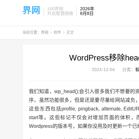
界网
168界网
2026年
开启智慧网络
8月8日
当前位置：
界网
>
软件
>
正文
WordPress移除
2024-12-04
分类：
我们知道，wp_head();会引入很多我们不想要的资
序，虽然功能很多，但是还是要尽量给网站减负，这里对
这些东西包括profile, pingback, alternate, EditURI, w
start等。这些标记不仅会对增加页面的体积，而且
Wordpress的版本号，如果你没用及时更新一