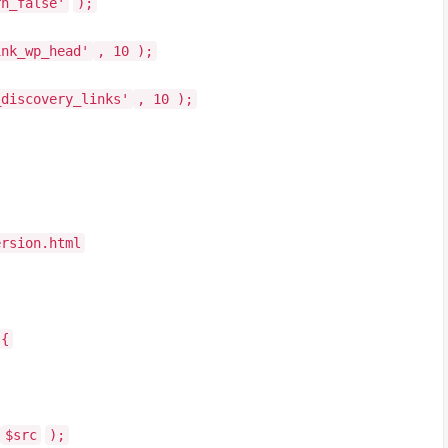
rn_false'
);
ink_wp_head'
, 10 );
_discovery_links'
, 10 );
ersion.html
 {
$src
);