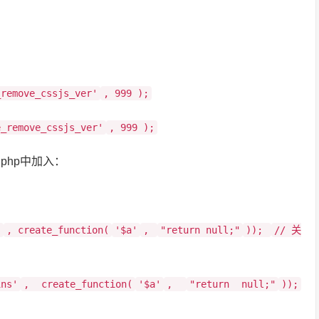
_remove_cssjs_ver'
, 999 );
e_remove_cssjs_ver'
, 999 );
.php中加入：
'
, create_function(
'$a'
,
"return null;"
));
// 关
ins'
, create_function(
'$a'
,
"return null;"
));