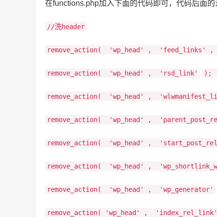
在functions.php加入下面的代码即可，代码
//洗header
remove_action(
'wp_head'
,
'feed_links'
,
remove_action(
'wp_head'
,
'rsd_link'
);
remove_action(
'wp_head'
,
'wlwmanifest_l
remove_action(
'wp_head'
,
'parent_post_r
remove_action(
'wp_head'
,
'start_post_re
remove_action(
'wp_head'
,
'wp_shortlink_
remove_action(
'wp_head'
,
'wp_generator'
remove_action(
'wp_head'
,
'index_rel_link