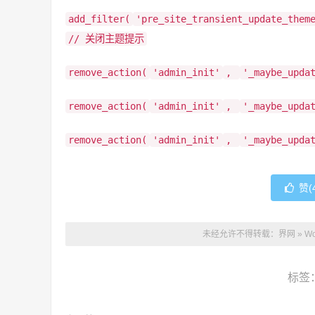
add_filter(
'pre_site_transient_update_them
// 关闭主题提示
remove_action(
'admin_init'
,
'_maybe_upda
remove_action(
'admin_init'
,
'_maybe_upda
remove_action(
'admin_init'
,
'_maybe_upda
赞(
未经允许不得转载：
界网
»
W
标签