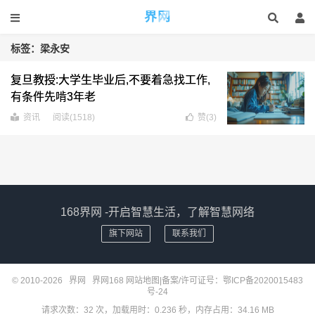
界网
标签：梁永安
复旦教授:大学生毕业后,不要着急找工作,
有条件先啃3年老
资讯
阅读(1518)
赞(
3
)
168界网 -开启智慧生活，了解智慧网络
旗下网站
联系我们
© 2010-2026
界网
界网168
网站地图
|备案/许可证号：
鄂ICP备2020015483
号-24
请求次数：32 次，加载用时：0.236 秒，内存占用：34.16 MB